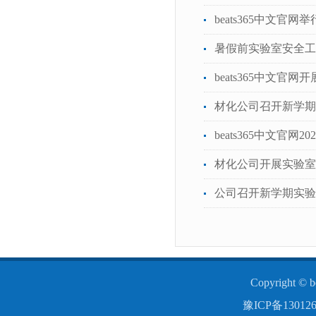
beats365中文官
暑假前实验室安全工
beats365中文
材化公司召开新学期
beats365中文官
材化公司开展实验室
公司召开新学期实验
Copyright ©
豫ICP备130