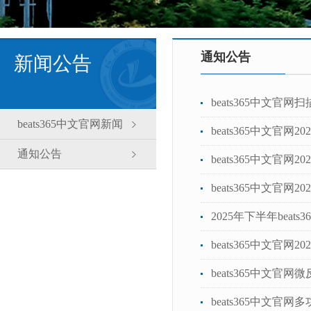
通知公告
新闻公告
beats365中文官
beats365中文官网新闻
beats365中文官网
通知公告
beats365中文官
beats365中文官
2025年下半年bea
beats365中文官
beats365中文
beats365中文