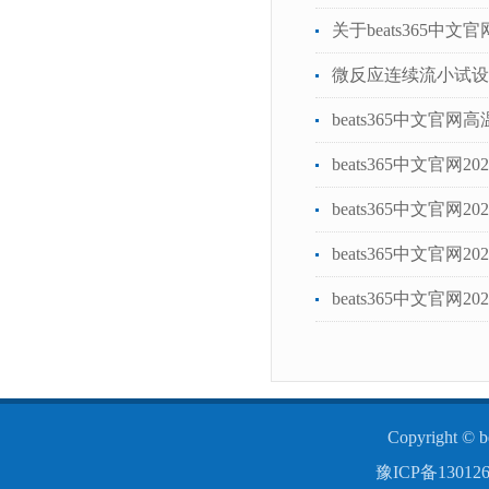
关于beats365
微反应连续流小试设
beats365中文
beats365中文官
beats365中文官
beats365中文官
beats365中文官网
Copyright ©
豫ICP备130